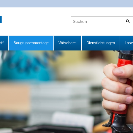
ff
Baugruppenmontage
Wäscherei
Dienstleistungen
Lase