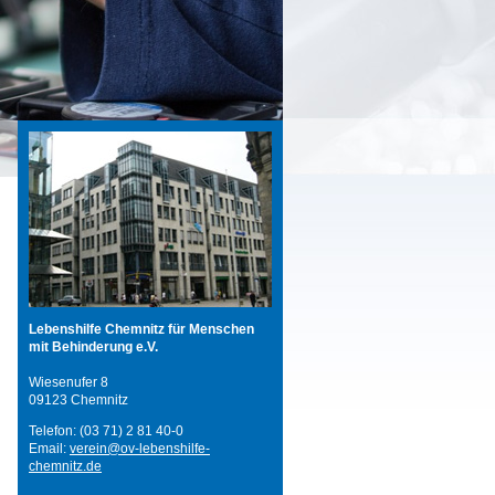
Lebenshilfe Chemnitz für Menschen
mit Behinderung e.V.
Wiesenufer 8
09123 Chemnitz
Telefon: (03 71) 2 81 40-0
Email:
verein@ov-lebenshilfe-
chemnitz.de